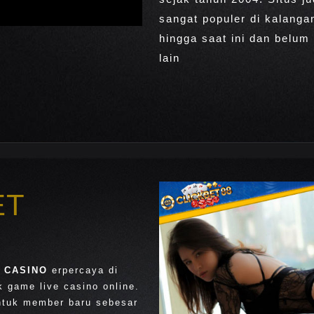
sangat populer di kalanga
hingga saat ini dan belum
lain
ET
 CASINO
erpercaya di
game live casino online.
untuk member baru sebesar