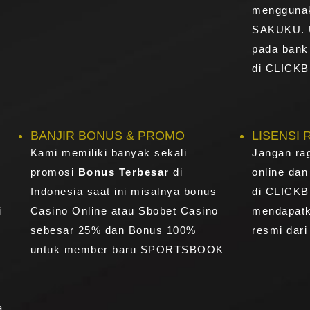
mengguna
SAKUKU. U
pada bank 
di CLICK
BANJIR BONUS & PROMO
LISENSI
Kami memiliki banyak sekali
Jangan rag
promosi
Bonus Terbesar
di
online dan
Indonesia saat ini misalnya bonus
di CLICKB
i
Casino Online atau Sbobet Casino
mendapatka
sebesar 25% dan Bonus 100%
resmi dari
untuk member baru SPORTSBOOK
a