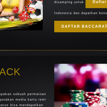
Daftar
disamping untuk
Indonesia dan dapatkan bonu
DAFTAR BACCARA
JACK
rupakan sebuah permainan
gunakan media kartu remi
 harus bisa mendapatkan