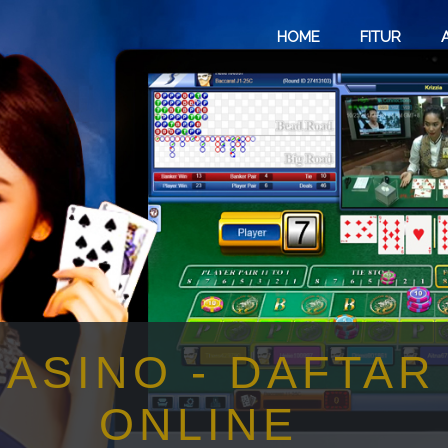
HOME
FITUR
ASINO - DAFTAR
ONLINE