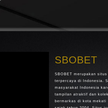
SBOBET
SBOBET merupakan situs j
terpercaya di Indonesia.
masyarakat Indonesia kare
tampilan atraktif dan kol
bermarkas di kota mekati 
sejak tahun 2004. Situs jud