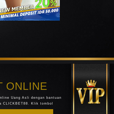
 ONLINE
nline Uang Asli dengan bantuan
ya CLICKBET88. Klik tombol