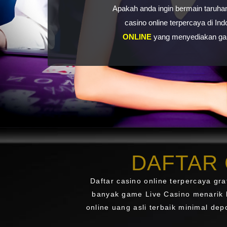
Apakah anda ingin bermain taruh
casino online terpercaya di 
ONLINE
yang menyediakan game
DAFTAR 
Daftar casino online terpercaya gra
banyak game Live Casino menarik 
online uang asli terbaik minimal d