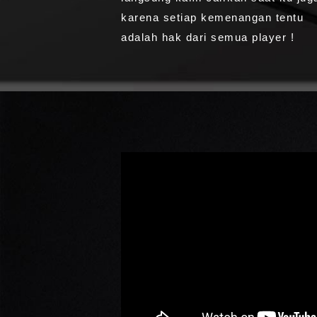
karena setiap kemenangan tentu
adalah hak dari semua player !