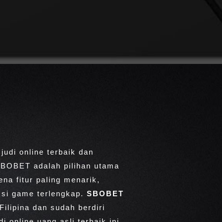
udi online terbaik dan
 SBOBET adalah pilihan utama
na fitur paling menarik,
eksi game terlengkap.
SBOBET
Filipina dan sudah berdiri
i online uang asli terbaik ini