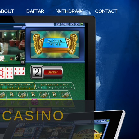
ABOUT
DAFTAR
WITHDRAW
CONTACT
 CASINO