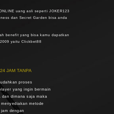
NLINE uang asli seperti JOKER123
adness dan Secret Garden bisa anda
lah benefit yang bisa kamu dapatkan
2009 yaitu Clickbet88
24 JAM TANPA
udahkan proses
player yang ingin bermain
a dan dimana saja maka
h menyediakan metode
4 jam dengan